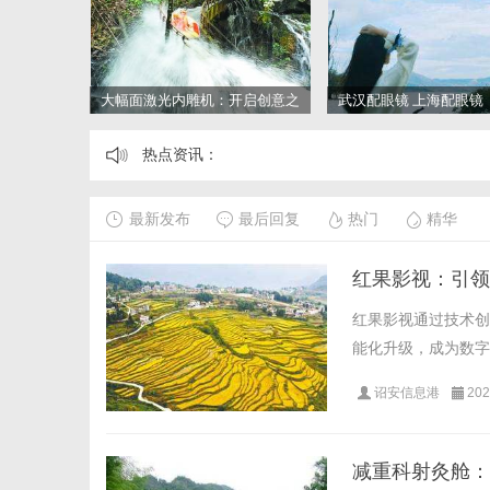
大幅面激光内雕机：开启创意之
武汉配眼镜 上海配眼镜
门的新科技利器
热点资讯：
最新发布
最后回复
热门
精华
红果影视：引领
红果影视通过技术创
能化升级，成为数字
诏安信息港
202
减重科射灸舱：