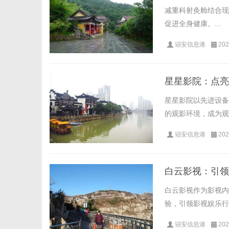
减重科射灸舱结合现
促进全身健康。...
诏安信息港
202
星星影院：点亮
星星影院以先进设备
的观影环境，成为观
诏安信息港
202
白云影视：引领
白云影视作为影视内
验，引领影视娱乐行业
诏安信息港
202