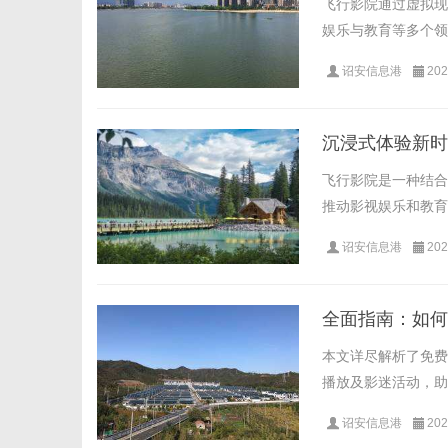
飞行影院通过虚拟现
娱乐与教育等多个领域
诏安信息港
202
沉浸式体验新时
飞行影院是一种结合
推动影视娱乐和教育培
诏安信息港
202
全面指南：如何
本文详尽解析了免费
播放及影迷活动，助
诏安信息港
202