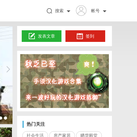
搜索
帐号
发表文章
签到
商标购买：即
热门关注
社会生活
房产家居
晒货殿堂