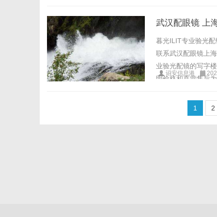
武汉配眼镜 上
暮光ILIT专业验
联系武汉配眼镜上海配眼
业验光配镜的写字楼
诏安信息港
202
明价格和直营售后为基
1
2