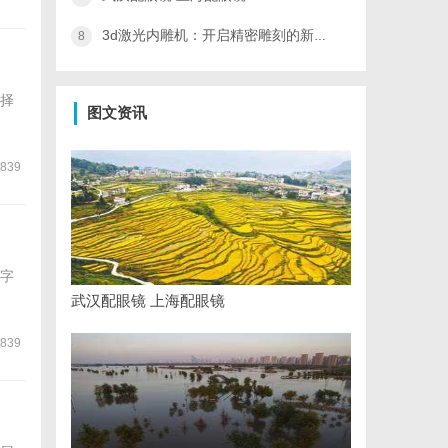
3d激光内雕机：开启精密雕刻的新纪元
8
择
图文资讯
839
字
武汉配眼镜 上海配眼镜
839