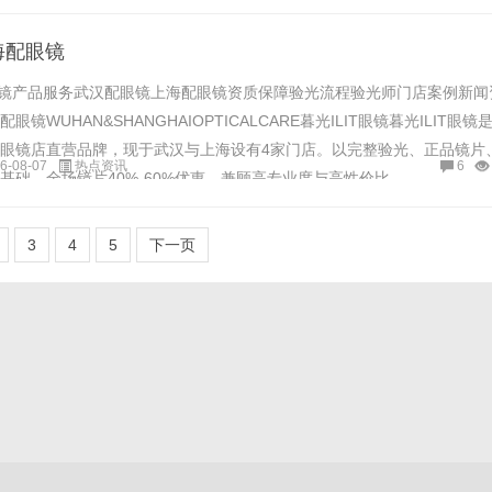
海配眼镜
光配镜产品服务武汉配眼镜上海配眼镜资质保障验光流程验光师门店案例新闻
镜WUHAN&SHANGHAIOPTICALCARE暮光ILIT眼镜暮光ILIT眼镜
眼镜店直营品牌，现于武汉与上海设有4家门店。以完整验光、正品镜片
6-08-07
热点资讯
6
础，全场镜片40%-60%优惠，兼顾高专业度与高性价比......
3
4
5
下一页