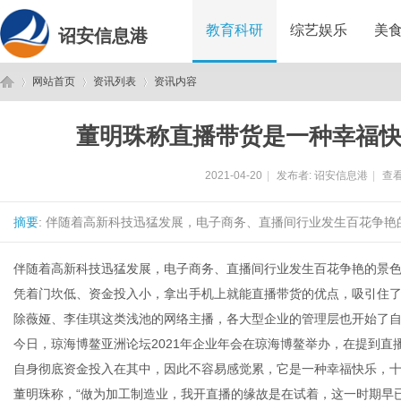
教育科研
综艺娱乐
美
诏安信息港
网站首页
资讯列表
资讯内容
董明珠称直播带货是一种幸福
诏
›
›
›
2021-04-20
|
发布者:
诏安信息港
|
查看
摘要
: 伴随着高新科技迅猛发展，电子商务、直播间行业发生百花争艳
伴随着高新科技迅猛发展，电子商务、直播间行业发生百花争艳的景
凭着门坎低、资金投入小，拿出手机上就能直播带货的优点，吸引住
除薇娅、李佳琪这类浅池的网络主播，各大型企业的管理层也开始了
安
今日，琼海博鳌亚洲论坛2021年企业年会在琼海博鳌举办，在提到
自身彻底资金投入在其中，因此不容易感觉累，它是一种幸福快乐，十
董明珠称，“做为加工制造业，我开直播的缘故是在试着，这一时期早