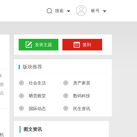
搜索
帐号
发表主题
签到
版块推荐
拿
社会生活
房产家居
质
点
晒货殿堂
数码科技
国际动态
民生资讯
图文资讯
机