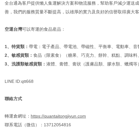
全台通為客戶提供懶人集運解決方案和物流服務，幫助客戶減少運送
善，我們的服務質量不斷提高，以雄厚的實力及良好的信譽取得廣大
空運台灣
可以寄運的食品産品：
1
、特貨類：
帶電：電子產品、帶電池、帶磁性、平衡車、電動車、音
2
、敏感貨類：
食品（限素食）（糖果、巧克力、餅幹、糕點、調味料
3
、洗護類敏感貨類：
液體、膏體、膏狀（護膚品類、膠水類、蠟燭等
LINE ID:qtt668
聯絡方式
轉運倉網址：
https://quantaitongjiyun.com
聯系電話（微信）：
13712054816