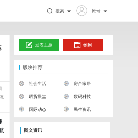
搜索
帐号
达
发表主题
签到
版块推荐
社会生活
房产家居
国
晒货殿堂
数码科技
流
.
国际动态
民生资讯
理
航
图文资讯