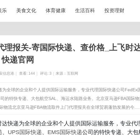
娱乐
美食文化
体育健康
生活百科
投资理财
 代理报关-寄国际快递、查价格_上飞时
快递官网
安信息港
|
查看:
144
|
评论:
3
|
来源：互联网
快递为全球的企业和个人提供国际运输服务，专业代理国际快递公司FedEx
公司的特快专递、大包航空SAL、海运水陆路业务。北京亚马逊FBA国际物
物流北京亚马逊FBA物流取件上门代理报关在全球贸易蓬勃发展的今.....
飞时达快递为全球的企业和个人提供国际运输服务，专业代
递
、
UPS国际快递
、
EMS国际快递
公司的特快专递、大包