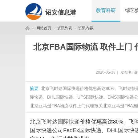
教育科研
综艺
诏安信息港
网站首页
资讯列表
资讯内容
北京FBA国际物流 取件上门
诏
›
›
›
2026-05-18
|
发布者:
诏
摘要
: 北京飞时达国际快递价格优惠高达80%。飞时达
际快递、DHL国际快递、UPS国际快递、EMS国际快递
北京亚马逊FBA物流取件上门代理报关北京亚马逊FBA国际
安
北京
飞时达
国际快递
价格优惠高达80%。
国际快递公司
FedEx国际快递
、
DHL国际快