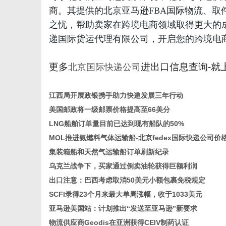
商。其提供的北京亚马逊FBA国际物流、
之忧，帮助卖家在跨境电商领域取得更大的
递国际货运代理有限公司，开启您的跨境电
更多
进出口信息查询-就
北京国际快递公司
江西局开展政银携手助力快递发展三年行动
美国邮政将一级邮票价格提高至66美分
LNG船舶订单量目前已达到现有船队的50%
MOL推进氨燃料气体运输船-北京fedex国际快递公司价
集装箱船和天然气运输船订单刷新纪录
乌克兰战争下，买家通过倒卖油轮获得巨额利润
出口注意：巴西考虑取消50美元小额包裹免税规定
SCFI录得23个月来最大单周涨幅，收于1033美元
亚马逊美国站：计划推出“发送至亚马逊”新要求
物流供应商Geodis在亚洲获得CEIV制药认证