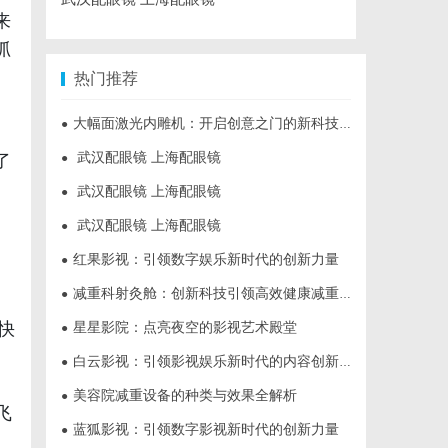
来
抓
热门推荐
大幅面激光内雕机：开启创意之门的新科技利器
●
武汉配眼镜 上海配眼镜
了
●
武汉配眼镜 上海配眼镜
●
武汉配眼镜 上海配眼镜
●
红果影视：引领数字娱乐新时代的创新力量
●
减重科射灸舱：创新科技引领高效健康减重新时代
●
快
星星影院：点亮夜空的影视艺术殿堂
●
白云影视：引领影视娱乐新时代的内容创新平台
●
美容院减重设备的种类与效果全解析
●
飞
蓝狐影视：引领数字影视新时代的创新力量
●