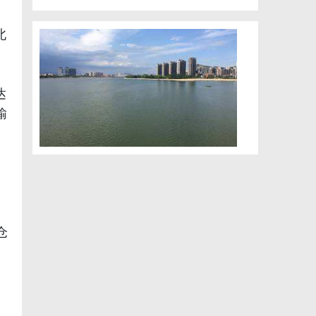
北
达
输
仓