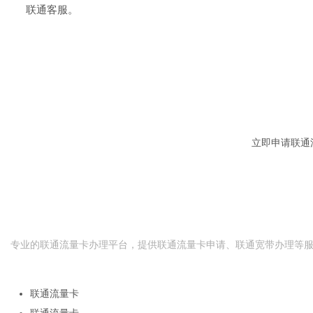
联通客服。
现在申请联通流量
29元起大流量套餐，全国通用不限速，免费快递到家
办理。
立即申请联通
联
联通
流量卡
网
专业的联通流量卡办理平台，提供联通流量卡申请、联通宽带办理等
快速导航
联通流量卡
联通流量卡