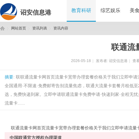
教育科研
综艺娱乐
美
诏安信息港
网站首页
资讯列表
资讯内容
联通流
诏
›
›
›
2026-05-18
|
发布者:
诏安信息港
|
查看
摘要
: 联联通流量卡网首页流量卡宽带办理套餐价格关于我们立即申
全国通用·不限速·免费邮寄告别流量焦虑，联通大流量卡套餐月租低至
选，免费快递到家。立即申请联通流量卡免费申请·快递到家·全程无忧关
流量卡......
安
联
联通
流量卡
网
首页
流量卡
宽带办理
套餐价格
关于我们
立即申请流量
中国联通官方授权办理渠道