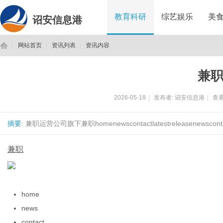
教育科研
综艺娱乐
美
诏安信息港
网站首页
资讯列表
资讯内容
兼
诏
›
›
›
2026-05-18
|
发布者:
诏安信息港
|
查看
摘要
: 兼职运营公司旗下兼职homenewscontactlatestreleasenewscontac
兼职
安
home
news
contact