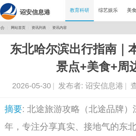
教育科研
综艺娱乐
美
诏安信息港
网站首页
资讯列表
资讯内容
东北哈尔滨出行指南｜
诏
›
›
›
景点+美食+周
2026-05-30
|
发布者:
诏安信息港
|
查
摘要
: 北途旅游攻略（北途品牌
安
年，专注分享真实、接地气的东