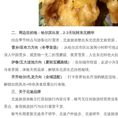
二、周边目的地：哈尔滨出发，2-3天玩转东北精华
结合季节特点与游客出行需求，北途旅游整合东北优质文旅资源，
雪乡/亚布力方向（冬季首选）
：从哈尔滨市区出发两小时即可抵
深入中国雪乡，观赏独一无二的雪蘑菇、夜景雪景，入住东北特色火
伊春/五大连池方向（夏秋宝藏路线）
：告别城市喧嚣，走进小兴
冷泉景观，体验天然温泉，解锁东北原生态自然秘境。
齐齐哈尔/扎龙方向（全域适配）
：打卡世界知名丹顶鹤栖息湿地
解锁自然风光+特色美食双重出行体验。
三、关于北途品牌
北途旅游攻略主打原创旅行内容分享，账号无任何旅游经营类业务
景点、食宿挑选技巧与出行避雷干货。
账号长期更新北途亲子研学、北途户外徒步、北途研学、北途旅游