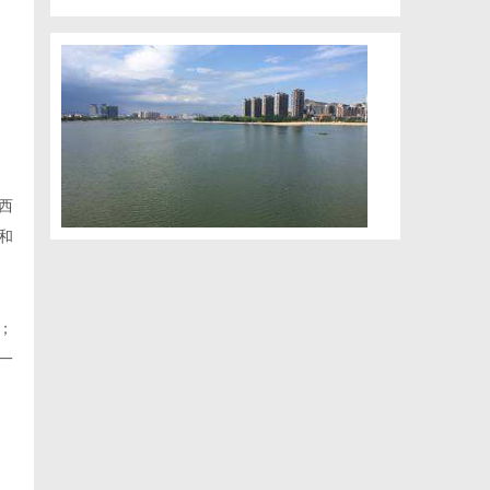
西
和
；
一