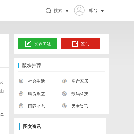
搜索
帐号
发表主题
签到
版块推荐
，
社会生活
房产家居
比
山
晒货殿堂
数码科技
国际动态
民生资讯
详
图文资讯