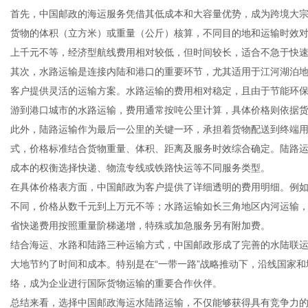
首先，中国邮政的海运服务凭借其低成本和大容量优势，成为跨境大
货物的体积（立方米）或重量（公斤）核算，不同目的地和运输时效
上千元不等，经济型航线费用相对较低，但时间较长，适合不急于快
其次，水路运输是连接内陆和港口的重要环节，尤其适用于江河湖泊
信
客户提供灵活的运输方案。水路运输的费用相对稳定，且由于节能环
游到港口城市的水路运输，费用通常按吨公里计算，具体价格则依据
此外，陆路运输作为最后一公里的关键一环，承担着货物配送到终端
式，价格标准结合货物重量、体积、距离及服务时效综合确定。陆路
成本的权衡选择快递、物流专线或铁路快运等不同服务类型。
在具体价格表方面，中国邮政为客户提供了详细透明的费用明细。例
不同，价格从数千元到上万元不等；水路运输如长三角地区内河运输
省快递费用按照重量阶梯递增，特殊或加急服务另有附加费。
息
结合海运、水路和陆路三种运输方式，中国邮政形成了完善的水陆联
大地节约了时间和成本。特别是在“一带一路”战略推动下，沿线国家
络，成为企业进行国际货物运输的重要合作伙伴。
总结来看，选择中国邮政海运水陆路运输，不仅能够获得具有竞争力