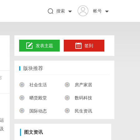
搜索
帐号
发表主题
签到
版块推荐
方
社会生活
房产家居
晒货殿堂
数码科技
国际动态
民生资讯
运
及
图文资讯