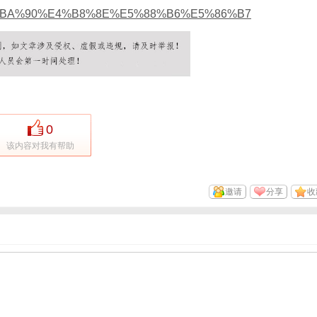
BA%90%E4%B8%8E%E5%88%B6%E5%86%B7
0
该内容对我有帮助
邀请
分享
收