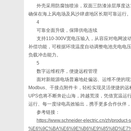
外壳采用防腐蚀喷涂，双面三防漆涂层厚度达
确保在海上风电场及风沙肆虐地区长期可靠运行
4
港
可靠全面升级，保障供电连续
支持
110-300V宽电压输入，从容应对电
补偿功能，可根据环境温度自动调整电池充电电压
负载冲击能力。
5
数字运维程序，便捷远程管理
面对新能源电场普遍地处偏远、运维不便的现
Modbus、干接点附件卡，轻松实现灵活便捷的远
UPS也将不断奔赴山海，跨越荒漠，凭借宽温运
运行、每一度绿电高效输出，携手更多合作伙伴
参考链接：
https://www.schneider-electric.cn/zh/product
%E6%9C%BA%E6%9E%B6%E9%85%8D%E7%94%B5