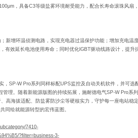
100μm，具备C3等级盐雾环境耐受能力，配合长寿命滚珠风扇
。
网波动；新增环温侦测电路，实现充电器过温保护功能；增加充电温
，有效延长电池使用寿命；同时优化IGBT驱动线路设计，提升
实，
SP-W Pro系列同样标配UPS监控及自动关机软件，并可选
程管理。随着新能源版图的持续拓展，施耐德电气SP-W Pro系
行、高海拔适配、防盐雾防沙尘等硬核实力，守护每一座电站稳
，共同绘就能源转型的宏伟蓝图。
-subcategory/7410-
/?filter=business-3-