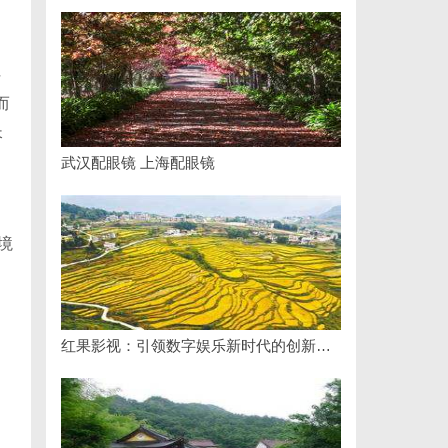
、
任
而
长
武汉配眼镜 上海配眼镜
境
红果影视：引领数字娱乐新时代的创新力量
、