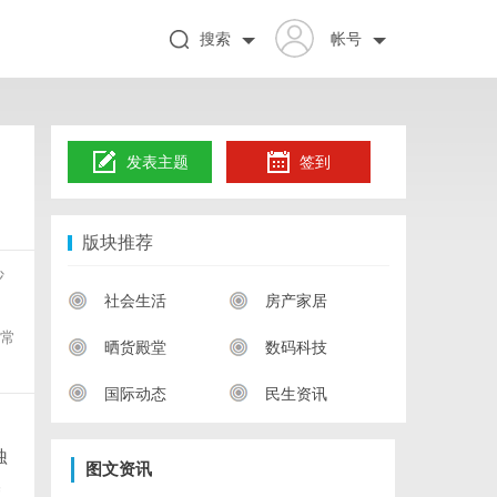
搜索
帐号
发表主题
签到
版块推荐
沙
社会生活
房产家居
。常
晒货殿堂
数码科技
国际动态
民生资讯
蚀
图文资讯
基