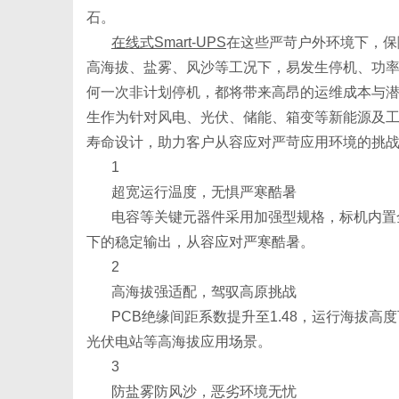
石。
在线式
Smart-UPS
在这些严苛户外环境下，保
高海拔、盐雾、风沙等工况下，易发生停机、功
何一次非计划停机，都将带来高昂的运维成本与潜在
信
生作为针对风电、光伏、储能、箱变等新能源及工
寿命设计，助力客户从容应对严苛应用环境的挑
1
超宽运行温度，无惧严寒酷暑
电容等关键元器件采用加强型规格，标机内置
下的稳定输出，从容应对严寒酷暑。
2
高海拔强适配，驾驭高原挑战
息
PCB绝缘间距系数提升至1.48，运行海拔高
光伏电站等高海拔应用场景。
3
防盐雾防风沙，恶劣环境无忧