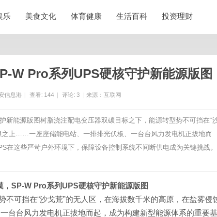
娱乐
美食文化
体育健康
生活百科
投资理财
P-W Pro系列UPS硬核守护新能源版图
安信息港
|
查看:
144
|
评论:
3
|
来源：互联网
S硬核守护新能源版图树脂浇注配电变压器双碳目标之下，能源转型势不可挡在“
浪之上……一座座储能电站、一排排光伏板、一台台风力发电机正拔地而
-UPS在这些严苛户外环境下，保障设备控制系统不间断供电成为关键挑战
漠，SP-W Pro系列UPS硬核守护新能源版图
势不可挡在
“沙戈荒”的无人区，在海拔数千米的高原，在盐雾侵
、一台台风力发电机正拔地而起，成为构建新型能源体系的重要