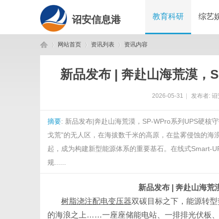
教育科研
综艺
诏安信息港
网站首页
资讯列表
资讯内容
新品发布 | 奔赴山海荒漠，S
诏
›
›
›
2026-05-31
|
发布者:
诏
摘要
: 新品发布|奔赴山海荒漠，SP-WPro系列UP
戈荒”的无人区，在海拔数千米的高原，在盐雾侵蚀的海
起，成为构建新型能源体系的重要基石。在线式Smart
规......
安
新品发布
| 奔赴山海荒
树脂浇注配电变压器
双碳目标之下，能源转型
的海浪之上……一座座储能电站、一排排光伏板