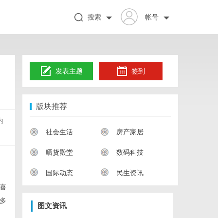
搜索
帐号
发表主题
签到
版块推荐
内
社会生活
房产家居
晒货殿堂
数码科技
国际动态
民生资讯
喜
多
图文资讯