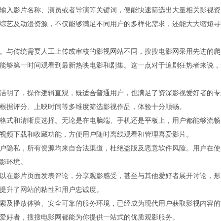
输入影片名称、演员或者导演等关键词，便能快速筛选出大量相关影视资
综艺及动漫资源，不仅能够满足不同用户的多样化需求，还能大大缩短寻
。与传统需要人工上传或审核的影视网站不同，搜搜电影网采用先进的爬
能够第一时间观看到最新热映电影和剧集。这一点对于追剧狂热者来说，
洁明了，操作逻辑直观，既适合普通用户，也满足了资深影视爱好者的专
根据评分、上映时间等多维度筛选影视作品，体验十分顺畅。
格式和清晰度选择。无论是在电脑端、手机还是平板上，用户都能够流畅
视频下载和收藏功能，方便用户随时离线观看和管理喜爱影片。
户隐私，所有资源均来自合法渠道，杜绝盗版及恶意软件风险。用户在使
影环境。
以在影片页面发表评论，分享观影感受，甚至与其他爱好者展开讨论，形
提升了网站的粘性和用户忠诚度。
索及播放体验、安全可靠的服务环境，已经成为现代用户获取影视内容的
爱好者，搜搜电影网都能为你提供一站式的优质观影服务。