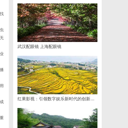
找
虫
无
武汉配眼镜 上海配眼镜
业
播
用
红果影视：引领数字娱乐新时代的创新力量
成
重