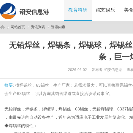
教育科研
综艺娱乐
美
诏安信息港
网站首页
资讯列表
资讯内容
无铅焊丝，焊锡条，焊锡球，焊锡丝，
诏
›
›
›
条，巨一
2026-06-02
|
发布者:
诏安信息港
|
查看
摘要
: 找焊锡丝，63锡丝，生产厂家：若需求量大，可以直接联系锡
会生产63锡丝，可以咨询其销售渠道或直接洽谈采购事宜。...
无铅焊丝，焊锡条，焊锡球，焊锡丝，63锡丝，无铅焊锡球、6337
安
，由最先进的自动设备生产，近年来为适应电子工业发展的复杂化、
◆焊锡丝的特性：