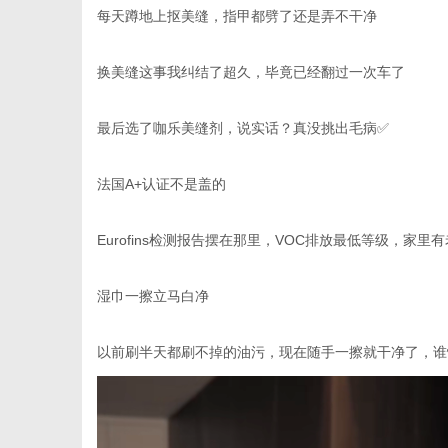
每天蹲地上抠美缝，指甲都劈了还是弄不干净
换美缝这事我纠结了超久，毕竟已经翻过一次车了
最后选了咖乐美缝剂，说实话？真没挑出毛病
✅
法国
A+
认证不是盖的
Eurofins
检测报告摆在那里，
VOC
排放最低等级，家里有
湿巾一擦立马白净
以前刷半天都刷不掉的油污，现在随手一擦就干净了，谁