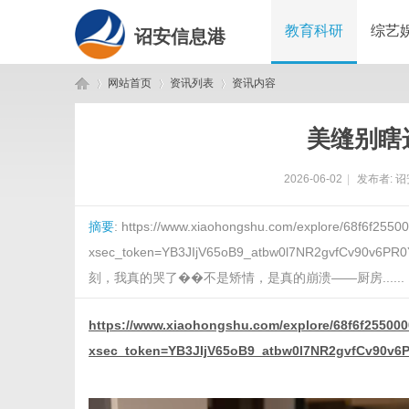
教育科研
综艺
诏安信息港
网站首页
资讯列表
资讯内容
美缝别瞎
诏
›
›
›
2026-06-02
|
发布者:
诏
摘要
: https://www.xiaohongshu.com/explore/68f6f255
xsec_token=YB3JIjV65oB9_atbw0l7NR2gvfCv90
刻，我真的哭了��不是矫情，是真的崩溃——厨房......
https://www.xiaohongshu.com/explore/68f6f25500
安
xsec_token=YB3JIjV65oB9_atbw0l7NR2gvfCv90v6