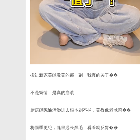
港
搬进新家美缝发黄的那一刻，我真的哭了��
不是矫情，是真的崩溃
——
厨房缝隙油污渗进去根本刷不掉，黄得像老咸菜��
梅雨季更绝，缝里必长黑毛，看着就反胃��