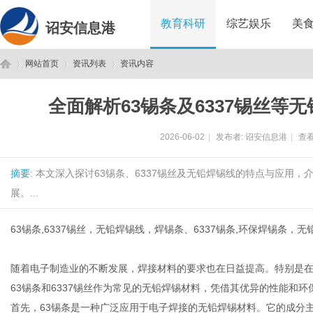
教育科研
综艺娱乐
美
诏安信息港
网站首页
资讯列表
资讯内容
全面解析63锡条及6337锡丝等
诏
›
›
›
2026-06-02
|
发布者:
诏安信息港
|
查看
摘要
: 本文深入探讨63锡条、6337锡丝及无铅焊锡线的特点与应用
展。...
63锡条,6337锡丝，无铅焊锡线，焊锡条、6337锡条,环保焊锡条
安
随着电子制造业的不断发展，焊接材料的要求也在日益提高。特别是
63锡条和6337锡丝作为常见的无铅焊锡材料，凭借其优异的性能和
首先，63锡条是一种广泛应用于电子焊接的无铅焊锡材料。它的成分