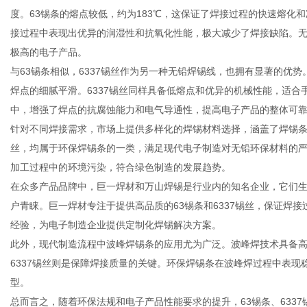
度。63锡条的熔点较低，约为183℃，这保证了焊接过程的快速熔化
接过程中表现出优异的润湿性和抗氧化性能，极大减少了焊接缺陷。无
极高的电子产品。
与63锡条相似，6337锡丝作为另一种无铅焊锡线，也拥有显著的优
信
焊点的细腻平滑。6337锡丝同样具备低熔点和优异的机械性能，适合
中，增强了焊点的抗腐蚀能力和电气导通性，提高电子产品的整体可
针对不同焊接需求，市场上提供多样化的焊锡材料选择，涵盖了焊锡条、
丝，均属于环保焊锡条的一类，满足现代电子制造对无铅环保材料的
加工过程中的环境污染，符合绿色制造的发展趋势。
在众多产品品牌中，巨一焊材和万山焊锡是行业内的知名企业，它们
户青睐。巨一焊材专注于提供高品质的63锡条和6337锡丝，保证焊
经验，为电子制造企业提供定制化焊锡解决方案。
息
此外，现代制造流程中波峰焊锡条的应用尤为广泛。波峰焊技术具备高
6337锡丝则是保障焊接质量的关键。环保焊锡条在波峰焊过程中表
型。
总而言之，随着环保法规和电子产品性能要求的提升，63锡条、633