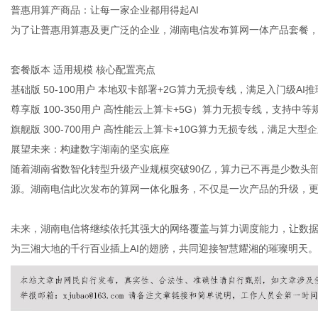
普惠用算产商品：让每一家企业都用得起
AI
为了让普惠用算惠及更广泛的企业，湖南电信发布算网一体产品套餐
套餐版本 适用规模 核心配置亮点
基础版
50-100
用户
本地双卡部署
+2G
算力无损专线，满足入门级
AI
推
尊享版
100-350
用户
高性能云上算卡
+5G
）算力无损专线，支持中等
旗舰版
300-700
用户
高性能云上算卡
+10G
算力无损专线，满足大型企
展望未来：构建数字湖南的坚实底座
随着湖南省数智化转型升级产业规模突破
90
亿，算力已不再是少数头
源。湖南电信此次发布的算网一体化服务，不仅是一次产品的升级，更
未来，湖南电信将继续依托其强大的网络覆盖与算力调度能力，让数
为三湘大地的千行百业插上
AI
的翅膀，共同迎接智慧耀湘的璀璨明天。