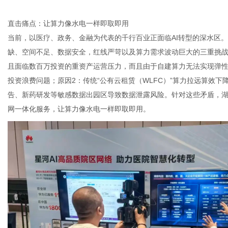
直击痛点：让算力像水电一样即取即用
当前，以医疗、政务、金融为代表的千行百业正面临
AI
转型的深水区。
港
缺、空间不足、数据安全，红线严苛以及算力需求波动巨大的三重挑
且面临数百万投资的重资产运营压力，而且由于自建算力无法实现弹
投资浪费问题；原因
2
：传统“公有云租赁（
WLFC
）”算力拉远算效下
告、新药研发等敏感数据出园区导致数据泄露风险。针对这些矛盾，
网一体化服务，让算力像水电一样即取即用。