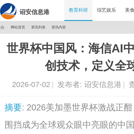
教育科研
综艺娱乐
美
诏安信息港
网站首页
资讯列表
资讯内容
世界杯中国风：海信AI中
诏
›
›
›
创技术，定义全
2026-07-02
|
发布者:
诏安信息港
|
查
摘要
: 2026美加墨世界杯激战正
安
围挡成为全球观众眼中亮眼的中