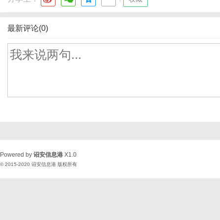
最新评论(0)
Powered by
诏安信息港
X1.0
© 2015-2020
诏安信息港
版权所有