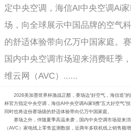
定中央空调，海信AI中央空调Ai家
场，向全球展示中国品牌的空气
信
的舒适体验带向亿万中国家庭。
国内中央空调市场迎来消费旺季
维云网（AVC）......
2026美加墨世界杯激战正酣，赛场边“好空气，海信造
息
杯官方指定中央空调，海信AI中央空调Ai家II携“五大好空
同时也将这份赛场级的舒适体验带向亿万中国家庭。
赛场之外，伴随夏季高温来袭，国内中央空调市场迎来消
（AVC）家电线上零售监测数据，近两年多联机线上销售额增速