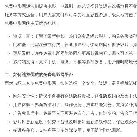
免费电影网通常指提供电影、电视剧、综艺等视频资源在线播放且不
服务等方式运营，用户无需支付即可享受海量影视资源，极大地方便
免费电影网的主要优势包括：
资源丰富：汇聚了最新电影、热门剧集及经典影片，涵盖各类类
信
门槛低：无需注册或付费，普通用户即可快速访问和播放影片，
更新及时：许多免费电影网能够同步更新影视内容，观众可以第
多终端支持：支持手机、电脑、平板等多种设备，用户随时随地
二、如何选择优质的免费电影网平台
面对市场上众多免费电影网，如何选择一个安全、资源丰富且播放流
网站安全性：确保平台拥有合法版权授权，避免版权纠纷及因非
息
用户体验：界面简洁明了，操作便捷，搜索功能完善，支持多种
广告数量适中：免费平台不可避免会有广告，但过多的广告会干
影片库更新速度：优秀平台能及时更新最新影视作品，保证观众
多设备兼容：支持多平台多终端使用，便于随时随地观影。