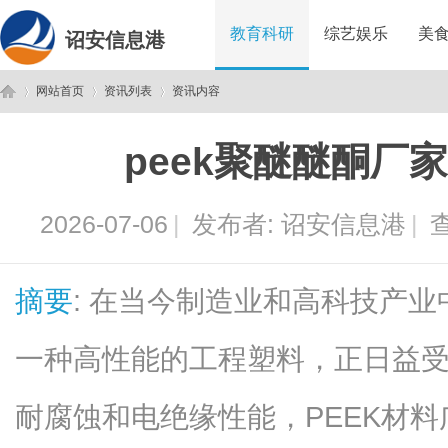
教育科研
综艺娱乐
美
诏安信息港
网站首页
资讯列表
资讯内容
peek聚醚醚酮厂
诏
›
›
›
2026-07-06
|
发布者:
诏安信息港
|
查
摘要
: 在当今制造业和高科技产业
一种高性能的工程塑料，正日益
安
耐腐蚀和电绝缘性能，PEEK材