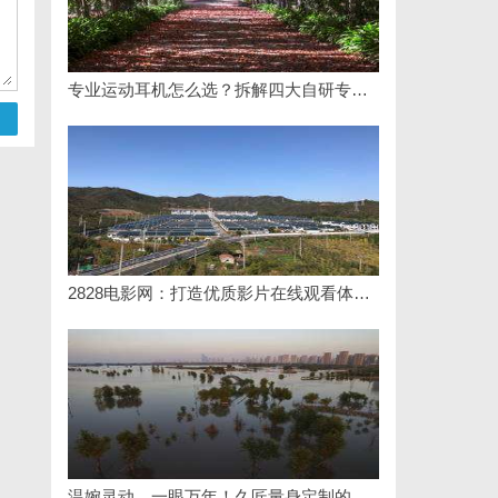
专业运动耳机怎么选？拆解四大自研专利技术
2828电影网：打造优质影片在线观看体验的全新平台
温婉灵动，一眼万年！久匠量身定制的眉眼唇，才是你整张脸的点睛之笔！淡颜系女生的气质加分项