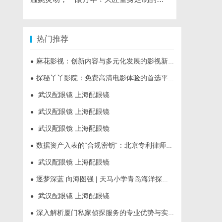
热门推荐
麻花影视：创新内容与多元化发展的影视新势力
●
探秘丫丫影院：免费高清电影体验的首选平台
●
武汉配眼镜 上海配眼镜
●
武汉配眼镜 上海配眼镜
●
武汉配眼镜 上海配眼镜
●
数据资产入表的“合规密钥”：北京专利律师如何为数据知识产权登记扫清障碍
●
武汉配眼镜 上海配眼镜
●
逐梦深蓝 向海图强 | 天马小学青岛海洋探索营圆满落幕
●
武汉配眼镜 上海配眼镜
●
深入解析厦门私家侦探服务的专业优势与实际应用
●