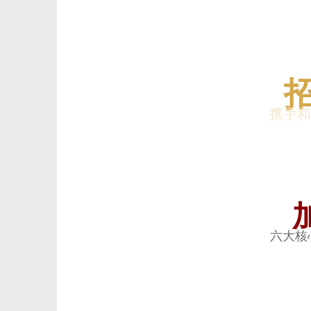
信
携手和
息
六大核