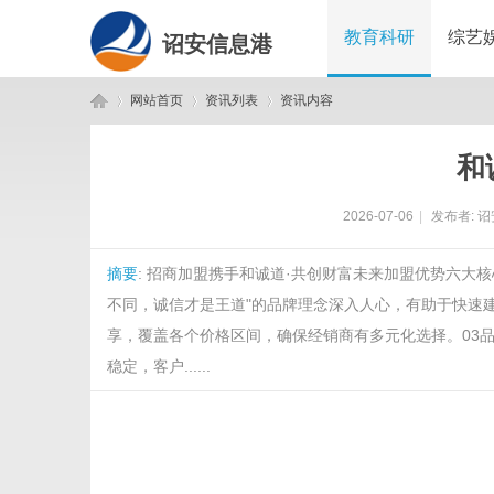
教育科研
综艺
诏安信息港
网站首页
资讯列表
资讯内容
和
诏
›
›
›
2026-07-06
|
发布者:
诏
摘要
: 招商加盟携手和诚道·共创财富未来加盟优势六大
不同，诚信才是王道"的品牌理念深入人心，有助于快速
享，覆盖各个价格区间，确保经销商有多元化选择。03
稳定，客户......
安