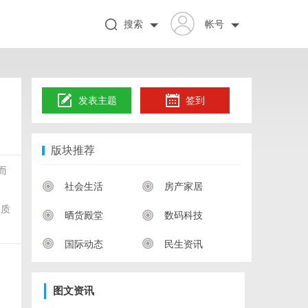
搜索
帐号
发表主题
签到
版块推荐
而
社会生活
房产家居
品质
晒货殿堂
数码科技
国际动态
民生资讯
图文资讯