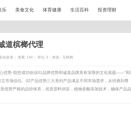
娱乐
美食文化
体育健康
生活百科
投资理财
诚道槟榔代理
安信息港
|
查看:
144
|
评论:
3
|
来源：互联网
核心优势·助您成功创业01品牌优势和诚道品牌具有深厚的文化底蕴——"和
建立市场信任。02产品优势三大系列产品满足不同市场需求，从经典到尊
品质优势严格的品控体系，优质原料供应，植物多酚添加技术，确保产品