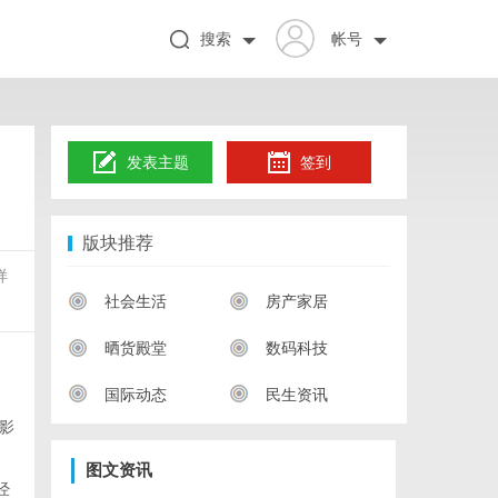
搜索
帐号
发表主题
签到
版块推荐
样
社会生活
房产家居
晒货殿堂
数码科技
国际动态
民生资讯
影
图文资讯
经