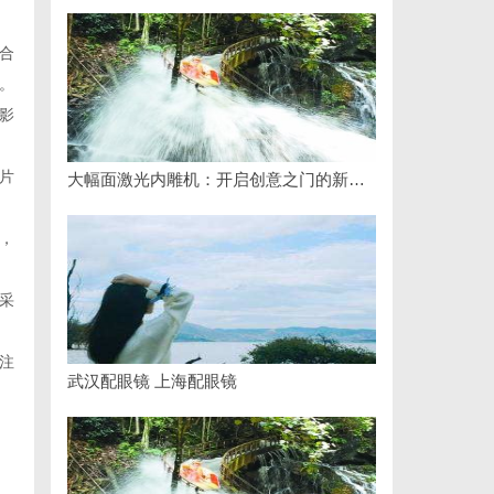
合
。
影
片
大幅面激光内雕机：开启创意之门的新科技利器
，
采
注
武汉配眼镜 上海配眼镜