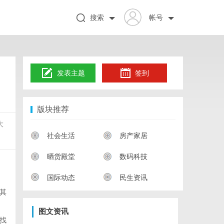
搜索
帐号
发表主题
签到
版块推荐
大
社会生活
房产家居
晒货殿堂
数码科技
国际动态
民生资讯
其
图文资讯
找