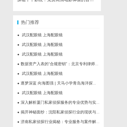
热门推荐
武汉配眼镜 上海配眼镜
●
武汉配眼镜 上海配眼镜
●
武汉配眼镜 上海配眼镜
●
数据资产入表的“合规密钥”：北京专利律师如何为数据知识产权登记扫清障碍
●
武汉配眼镜 上海配眼镜
●
逐梦深蓝 向海图强 | 天马小学青岛海洋探索营圆满落幕
●
武汉配眼镜 上海配眼镜
●
深入解析厦门私家侦探服务的专业优势与实际应用
●
揭开神秘面纱：沈阳私家侦探行业的现状与发展
●
济南私家侦探行业揭秘：专业服务与案件解析全方位指南
●