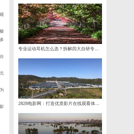
观
极
多
专业运动耳机怎么选？拆解四大自研专利技术
台
元
为
2828电影网：打造优质影片在线观看体验的全新平台
影