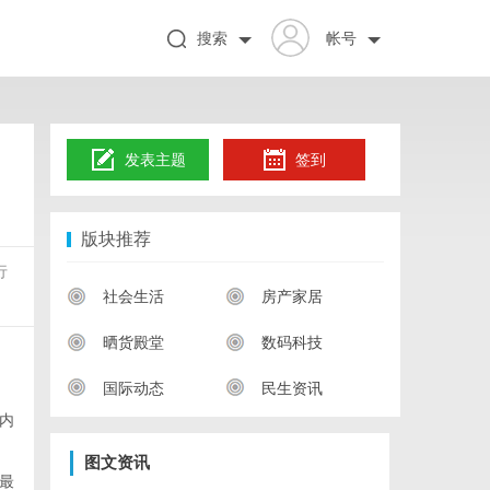
搜索
帐号
发表主题
签到
版块推荐
行
社会生活
房产家居
晒货殿堂
数码科技
国际动态
民生资讯
内
图文资讯
最