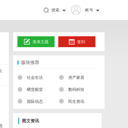
搜索
帐号
发表主题
签到
版块推荐
域
社会生活
房产家居
晒货殿堂
数码科技
国际动态
民生资讯
图文资讯
视