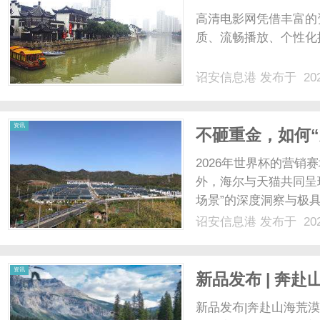
高清电影网凭借丰富的
质、流畅播放、个性化
诏安信息港
发布于 202
资讯
不砸重金，如何“
主场”理念领跑
2026年世界杯的营
外，海尔与天猫共同呈
场景”的深度洞察与极具
心智中牢牢绑定。其背
诏安信息港
发布于 202
点的品牌深思。一、抓
变化。纯粹的“死忠”.....
资讯
新品发布 | 奔赴
新能源版图
新品发布|奔赴山海荒漠