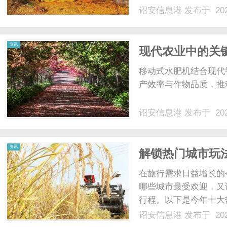
被浪漫地称之为“天使
诏安信息港
发布于 202
的一大挑战——如何精
达到预期风味？面对漫长的
资讯
现代农业中的关
前景
移动式水肥机结合现代
产效率与作物品质，推动
诏安信息港
发布于 202
资讯
解锁热门城市玩法
在旅行需求日益增长的
哪些城市最受欢迎，又
行程。以下是今年十大热
点排在前列的热门城市
诏安信息港
发布于 202
作为历史文化名城，可