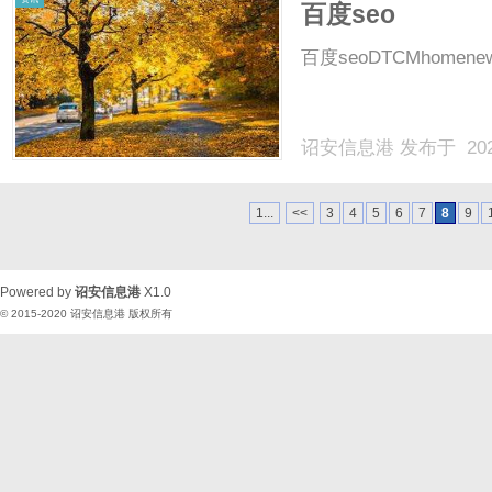
百度seo
百度seoDTCMhomenewsco
诏安信息港
发布于 202
1...
<<
3
4
5
6
7
8
9
Powered by
诏安信息港
X1.0
© 2015-2020
诏安信息港
版权所有