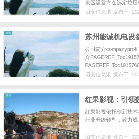
景区运营方在选定垃圾
一联系，但如果采购方
诏安信息港
发布于 202
易陷入被动——要么被
港
报价单。联系前的准备工作
资讯
苏州能诚机电设
公司简介companyprof
介PAGEREF_Toc191
PAGEREF_Toc19157
四、公司主要产品PAGERE
诏安信息港
发布于 202
及......
资讯
红果影视：引领
红果影视依托创新技术
行业升级转型，致力成为
诏安信息港
发布于 202