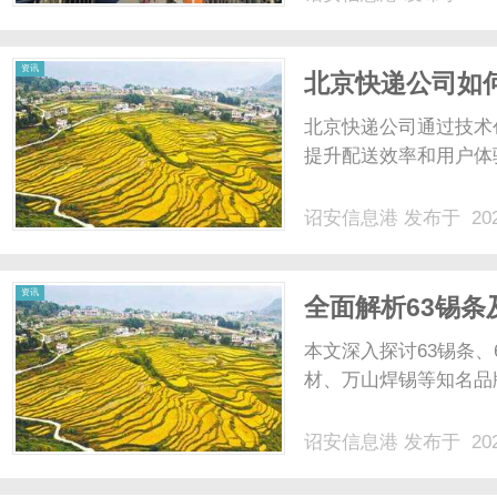
资讯
北京快递公司如
北京快递公司通过技术
提升配送效率和用户体验
诏安信息港
发布于 202
资讯
全面解析63锡条
用与优势
本文深入探讨63锡条、
材、万山焊锡等知名品牌
诏安信息港
发布于 202