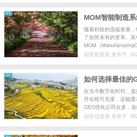
滩、东方明珠塔展现了现代
资讯
MOM智能制造系
随着科技的迅猛发展，
了前所未有的变革。其
MOM（Manufacturi
型的重要组成部分，正
诏安信息港
发布于 202
文将探讨MOM智能制
的重要角色。什么是MOM
资讯
如何选择最佳的
在当今数字化时代，选
升在线可见度，还能显
GEO优化公司众多，
选择GEO优化公司的关
诏安信息港
发布于 202
优化的基本概念GEO
略，提升网站在搜索引擎结
资讯