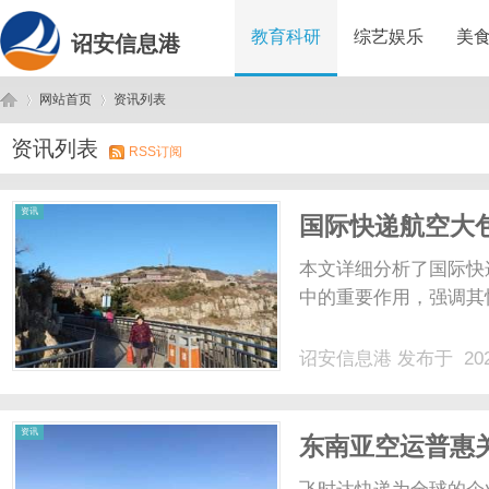
教育科研
综艺娱乐
美
诏安信息港
网站首页
资讯列表
资讯列表
RSS订阅
诏
›
›
资讯
国际快递航空大
本文详细分析了国际快
中的重要作用，强调其
诏安信息港
发布于 202
安
资讯
东南亚空运普惠
证怎么合规申领