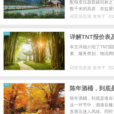
配电变压器双碳目标之
数千米的高原，在盐雾
板、一台台风力发电机
诏安信息港
发布于 202
在线式Smart-UP
成为关键挑战。常规.....
资讯
详解TNT报价表
本文详细介绍了TNT
素、服务类别、物流网
诏安信息港
发布于 202
资讯
陈年酒桶，到底
陈年酒桶，到底是谁在
这一环节中，酒液在橡
发展出迷人风味。同时