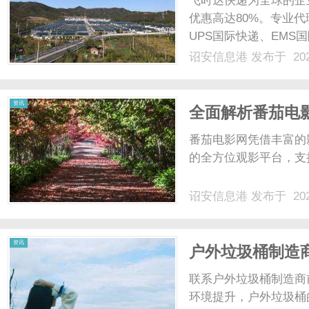
飞时达快递为全球的企
网
优惠高达80%。专业代
UPS国际快递、EMS
业务。欧洲.美洲.非洲.
诏安信息港
发布于 202
国际快递公司重货价格f
小......
信
资讯
全面解析番茄电
番茄电影网凭借丰富的
的全方位观影平台，支
诏安信息港
发布于 202
息
资讯
户外垃圾桶制造
联系户外垃圾桶制造商
环境提升，户外垃圾桶